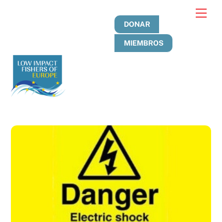
Ir
Men
al
DONAR
contenido
MIEMBROS