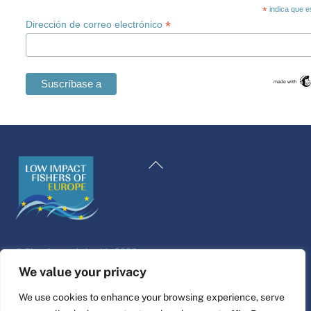
*
indica que e
*
Dirección de correo electrónico
Swedish
Maltese
Volver
Romanian
al
Polish
principio
Italian
Greek
©
Plataforma de la vida
2026
German
Diseño y construcción del sitio web por
alpha.coop
We value your privacy
French
Ilustraciones de Fisher por Nina Cosford.
We use cookies to enhance your browsing experience, serve
Dutch