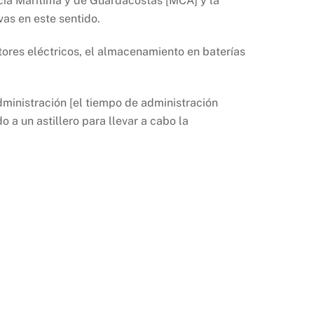
ncia Marítima y de Guardacostas [MCA] y la
vas en este sentido.
tores eléctricos, el almacenamiento en baterías
administración [el tiempo de administración
 a un astillero para llevar a cabo la