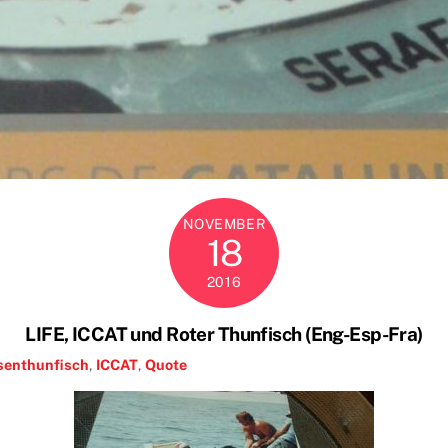
NOVEMBER
18
2016
LIFE, ICCAT und Roter Thunfisch (Eng-Esp-Fra)
senthunfisch
,
ICCAT
,
Quote