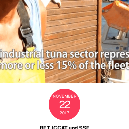
NOVEMBER
22
2017
BFT, ICCAT und SSF