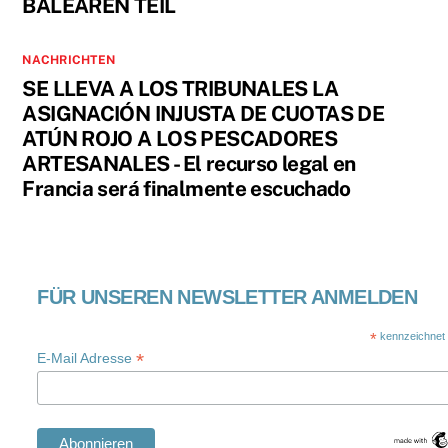
BALEAREN TEIL
NACHRICHTEN
SE LLEVA A LOS TRIBUNALES LA
ASIGNACIÓN INJUSTA DE CUOTAS DE
ATÚN ROJO A LOS PESCADORES
ARTESANALES - El recurso legal en
Francia será finalmente escuchado
FÜR UNSEREN NEWSLETTER ANMELDEN
*
kennzeichnet e
*
E-Mail Adresse