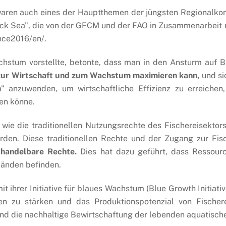
aren auch eines der Hauptthemen der jüngsten Regionalkonfe
lack Sea", die von der GFCM und der FAO in Zusammenarbeit 
nce2016/en/.
achstum vorstellte, betonte, dass man in den Ansturm au
g zur Wirtschaft und zum Wachstum maximieren kann,
und si
m" anzuwenden, um wirtschaftliche Effizienz zu erreichen
den könne.
wie die traditionellen Nutzungsrechte des Fischereisektor
rden. Diese traditionellen Rechte und der Zugang zur Fis
 handelbare Rechte.
Dies hat dazu geführt, dass Ressourcen
Händen befinden.
 ihrer Initiative für blaues Wachstum (Blue Growth Initiative
en zu stärken und das Produktionspotenzial von Fischere
d die nachhaltige Bewirtschaftung der lebenden aquatische