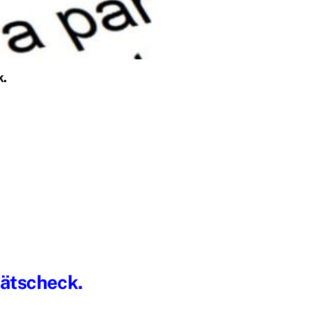
k.
tätscheck.