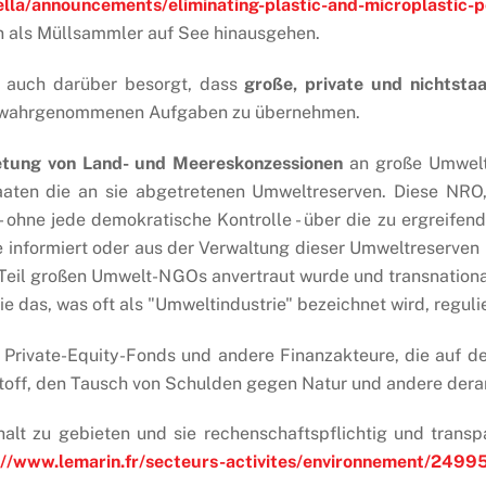
lla/announcements/eliminating-plastic-and-microplastic-
n als Müllsammler auf See hinausgehen.
 auch darüber besorgt, dass
große, private und nichtstaa
ten wahrgenommenen Aufgaben zu übernehmen.
tung von Land- und Meereskonzessionen
an große Umwelt-
aten die an sie abgetretenen Umweltreserven. Diese NRO
- ohne jede demokratische Kontrolle - über die zu ergrei
te informiert oder aus der Verwaltung dieser Umweltreserv
Teil großen Umwelt-NGOs anvertraut wurde und transnatio
ie das, was oft als "Umweltindustrie" bezeichnet wird, regulie
n, Private-Equity-Fonds und andere Finanzakteure, die auf 
toff, den Tausch von Schulden gegen Natur und andere dera
halt zu gebieten und sie rechenschaftspflichtig und trans
://www.lemarin.fr/secteurs-activites/environnement/24995