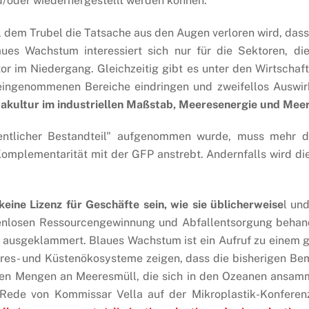
/oder wiederhergestellt werden können.
ll dem Trubel die Tatsache aus den Augen verloren wird, da
aues Wachstum interessiert sich nur für die Sektoren, d
ktor im Niedergang. Gleichzeitig gibt es unter den Wirtschaf
rei eingenommenen Bereiche eindringen und zweifellos Aus
akultur im industriellen Maßstab, Meeresenergie und Me
ntlicher Bestandteil" aufgenommen wurde, muss mehr da
Komplementarität mit der GFP anstrebt. Andernfalls wird 
 keine Lizenz für Geschäfte sein, wie sie üblicherweise
l un
tenlosen Ressourcengewinnung und Abfallentsorgung behand
 ausgeklammert. Blaues Wachstum ist ein Aufruf zu einem g
res- und Küstenökosysteme zeigen, dass die bisherigen B
igen Mengen an Meeresmüll, die sich in den Ozeanen ansamm
r Rede von Kommissar Vella auf der Mikroplastik-Konfere