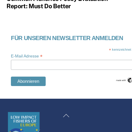
Report: Must Do Better
FÜR UNSEREN NEWSLETTER ANMELDEN
*
kennzeichnet e
*
E-Mail Adresse
Swedish
Maltese
Zurück
Spanish
zum
Romanian
Anfang