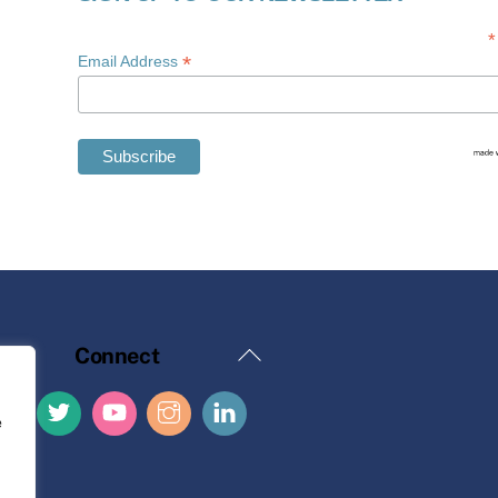
*
*
Email Address
Back
Connect
To
Top
e