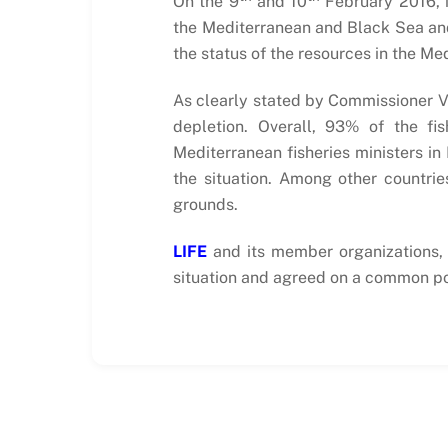
On the 9
and 10
February 2016, i
the Mediterranean and Black Sea and
the status of the resources in the Me
As clearly stated by Commissioner Ve
depletion. Overall, 93% of the fi
Mediterranean fisheries ministers i
the situation. Among other countrie
grounds.
LIFE
and its member organizations, a
situation and agreed on a common posi