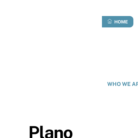
Skip
to
content
HOME
WHO WE A
Plano