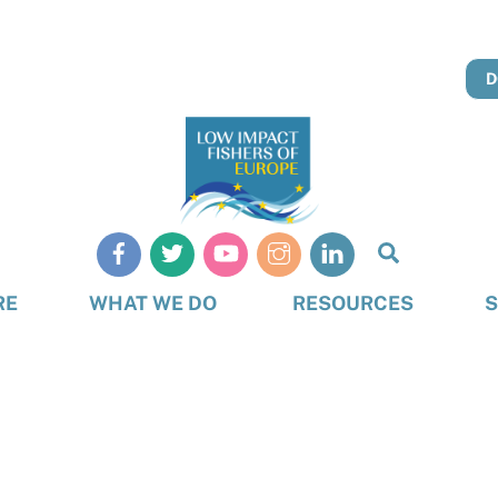
D
Search
RE
WHAT WE DO
RESOURCES
S