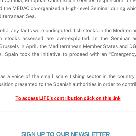
n Catania, European Commission services responsible for Fi
 the MEDAC co-organized a High-level Seminar during which
diterranean Sea.
lla, any facts were undisputed: fish stocks in the Mediterra
sh stocks assessed are over-exploited. In the Seminar a
n Brussels in April, the Mediterranean Member States and DG
s, Spain took the initiative to proceed with an “Emergency
s a voice of the small scale fishing sector in the country,
tion presented to the Spanish authorities in order to contri
To access LIFE’s contribution click on this link
SIGN UP TO OUR NEWSLETTER