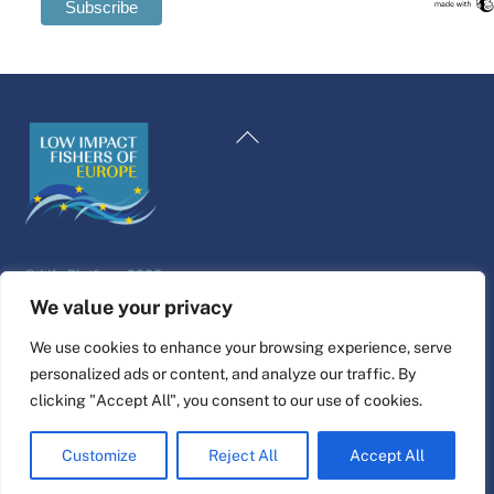
Swedish
Maltese
Back
Spanish
To
Romanian
Top
Polish
Italian
©
Life Platform
2026
Greek
Website design & build by
alpha.coop
We value your privacy
German
Fisher illustrations by Nina Cosford.
We use cookies to enhance your browsing experience, serve
French
personalized ads or content, and analyze our traffic. By
Connect
Dutch
clicking "Accept All", you consent to our use of cookies.
Croatian
Customize
Reject All
Accept All
English