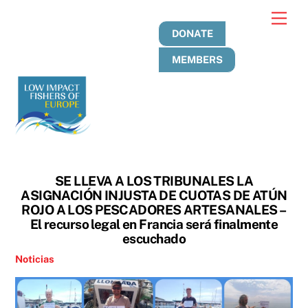
Skip
Men
to
DONATE
content
MEMBERS
SE LLEVA A LOS TRIBUNALES LA
ASIGNACIÓN INJUSTA DE CUOTAS DE ATÚN
ROJO A LOS PESCADORES ARTESANALES –
El recurso legal en Francia será finalmente
escuchado
Noticias