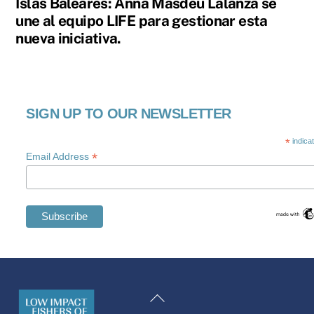
Islas Baleares: Anna Masdeu Lalanza se
une al equipo LIFE para gestionar esta
nueva iniciativa.
SIGN UP TO OUR NEWSLETTER
*
indica
*
Email Address
Swedish
Maltese
Back
Spanish
To