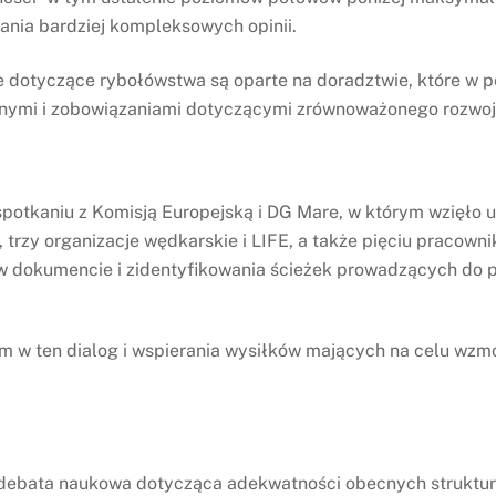
ania bardziej kompleksowych opinii.
 dotyczące rybołówstwa są oparte na doradztwie, które w 
mi i zobowiązaniami dotyczącymi zrównoważonego rozwoju za
otkaniu z Komisją Europejską i DG Mare, w którym wzięło ud
trzy organizacje wędkarskie i LIFE, a także pięciu pracowni
w dokumencie i zidentyfikowania ścieżek prowadzących do p
m w ten dialog i wspierania wysiłków mających na celu wz
a debata naukowa dotycząca adekwatności obecnych struktu