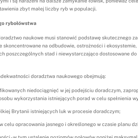
ymi i są narażeni na dalsze zamykanie łowisk, ponieważ cel
wienia zbyt małej liczby ryb w populacji.
go rybołówstwa
e doradztwo naukowe musi stanowić podstawę skutecznego za
ie skoncentrowane na odbudowie, ostrożności i ekosystemie,
ch poszczególnych stad i niewystarczająco dostosowane do s
i adekwatności doradztwa naukowego obejmują:
yfikowanych niedociągnięć w jej podejściu doradczym, zapro
obu wykorzystania istniejących porad w celu spełnienia w
iej Brytanii istniejących luk w procesie doradczym;
 w celu opracowania jasnego i określonego w czasie planu dzi
ości - w tym ustalenie poziomów połowów poniżej maksyma