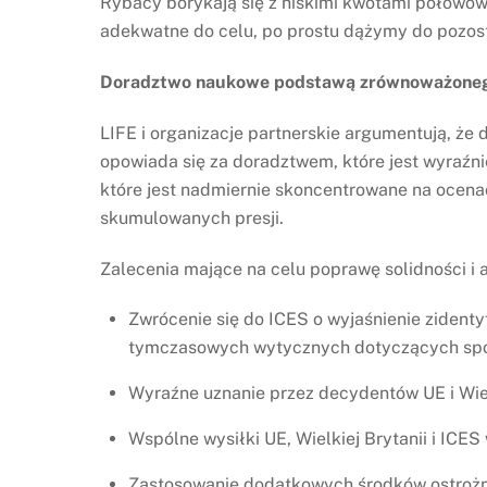
Rybacy borykają się z niskimi kwotami połowow
adekwatne do celu, po prostu dążymy do pozosta
Doradztwo naukowe podstawą zrównoważone
LIFE i organizacje partnerskie argumentują, ż
opowiada się za doradztwem, które jest wyraźn
które jest nadmiernie skoncentrowane na ocena
skumulowanych presji.
Zalecenia mające na celu poprawę solidności 
Zwrócenie się do ICES o wyjaśnienie zident
tymczasowych wytycznych dotyczących spos
Wyraźne uznanie przez decydentów UE i Wielk
Wspólne wysiłki UE, Wielkiej Brytanii i ICES
Zastosowanie dodatkowych środków ostrożn