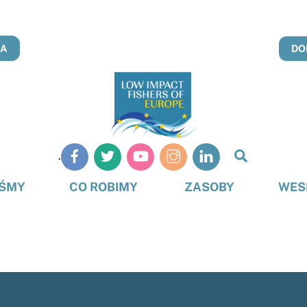
NA
DO
Szukaj
.
na
stronie
EŚMY
CO ROBIMY
ZASOBY
WES