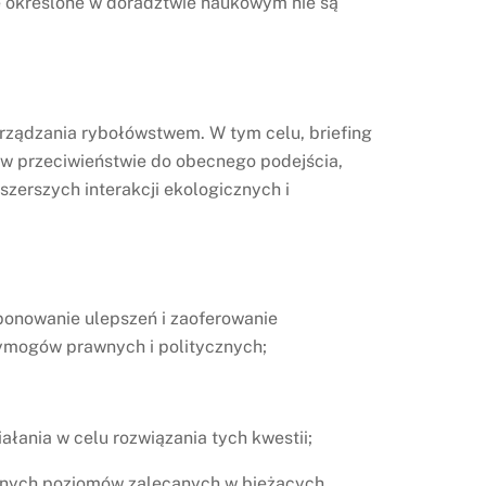
e określone w doradztwie naukowym nie są
rządzania rybołówstwem. W tym celu, briefing
 w przeciwieństwie do obecnego podejścia,
zerszych interakcji ekologicznych i
ponowanie ulepszeń i zaoferowanie
ymogów prawnych i politycznych;
ałania w celu rozwiązania tych kwestii;
lnych poziomów zalecanych w bieżących