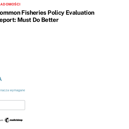
IADOMOŚCI
ommon Fisheries Policy Evaluation
eport: Must Do Better
A
nacza wymagane