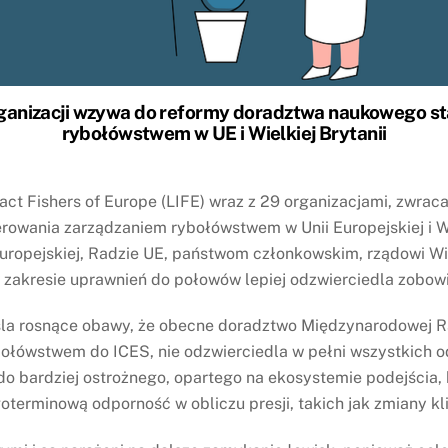
 organizacji wzywa do reformy doradztwa naukowego 
rybołówstwem w UE i Wielkiej Brytanii
act Fishers of Europe (LIFE) wraz z 29 organizacjami, zwra
wania zarządzaniem rybołówstwem w Unii Europejskiej i Wi
ropejskiej, Radzie UE, państwom członkowskim, rządowi Wie
w zakresie uprawnień do połowów lepiej odzwierciedla zobow
śla rosnące obawy, że obecne doradztwo Międzynarodowej R
bołówstwem do ICES, nie odzwierciedla w pełni wszystkich
do bardziej ostrożnego, opartego na ekosystemie podejścia,
terminową odporność w obliczu presji, takich jak zmiany kl