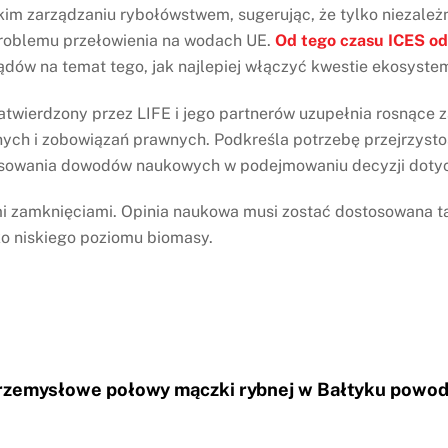
im zarządzaniu rybołówstwem, sugerując, że tylko niezależn
roblemu przełowienia na wodach UE.
Od tego czasu ICES od
dów na temat tego, jak najlepiej włączyć kwestie ekosyste
zatwierdzony przez LIFE i jego partnerów uzupełnia rosnące
nych i zobowiązań prawnych. Podkreśla potrzebę przejrzystoś
stosowania dowodów naukowych w podejmowaniu decyzji doty
i zamknięciami. Opinia naukowa musi zostać dostosowana ta
ko niskiego poziomu biomasy.
Przemysłowe połowy mączki rybnej w Bałtyku powod