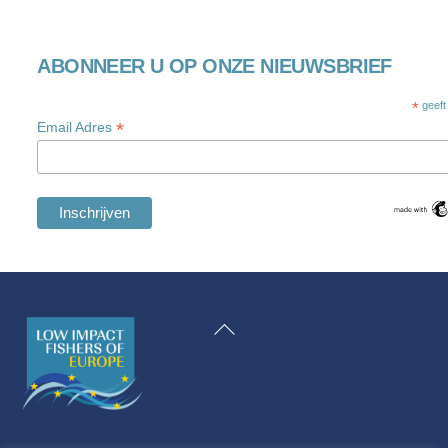
ABONNEER U OP ONZE NIEUWSBRIEF
*
geeft
*
Email Adres
Swedish
Maltese
Terug
Spanish
naar
Romanian
boven
Polish
Italian