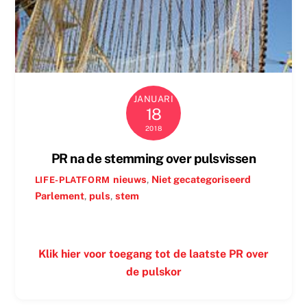
JANUARI
18
2018
PR na de stemming over pulsvissen
nieuws
,
Niet gecategoriseerd
LIFE-PLATFORM
Parlement
,
puls
,
stem
Klik hier voor toegang tot de laatste PR over
de pulskor