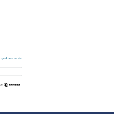
*
geeft aan vereist
Swedish
Maltese
Spanish