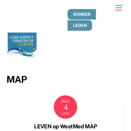
Overslaan
Men
naar
DONEER
inhoud
LEDEN
MAP
JULI
4
2018
LEVEN op WestMed MAP