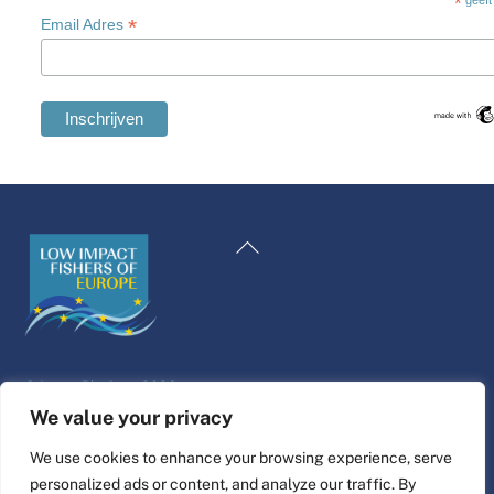
*
geeft
*
Email Adres
Swedish
Maltese
Terug
Spanish
naar
Romanian
boven
Polish
Italian
©
Leven Platform
2026
Greek
Website ontwerp & bouw door
alpha.coop
We value your privacy
German
Fisher illustraties van Nina Cosford.
We use cookies to enhance your browsing experience, serve
French
personalized ads or content, and analyze our traffic. By
Connect