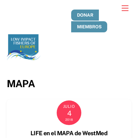
Ir
Men
al
DONAR
contenido
MIEMBROS
MAPA
JULIO
4
2018
LIFE en el MAPA de WestMed