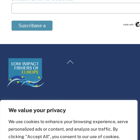
Swedish
Maltese
Volver
Romanian
al
Polish
principio
Italian
Greek
©
Plataforma de la vida
2026
German
Diseño y construcción del sitio web por
alpha.coop
We value your privacy
French
Ilustraciones de Fisher por Nina Cosford.
We use cookies to enhance your browsing experience, serve
Dutch
personalized ads or content, and analyze our traffic. By
Conectar
Croatian
clicking "Accept All", you consent to our use of cookies.