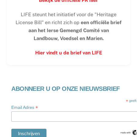
Bekijk de officiële PR hier
LIFE steunt het initiatief voor de "Heritage
License Bill" en richt zich op
een officiële brief
aan het Ierse Gemengd Comité van
Landbouw, Voedsel en Marien.
Hier vindt u de brief van LIFE
ABONNEER U OP ONZE NIEUWSBRIEF
*
geeft
*
Email Adres