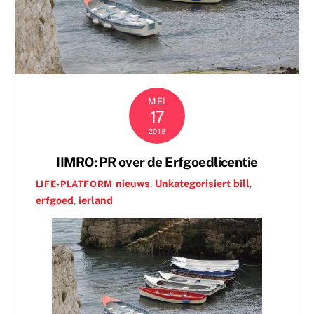
MEI
17
2018
IIMRO: PR over de Erfgoedlicentie
nieuws
,
Unkategorisiert
bill
,
LIFE-PLATFORM
erfgoed
,
ierland