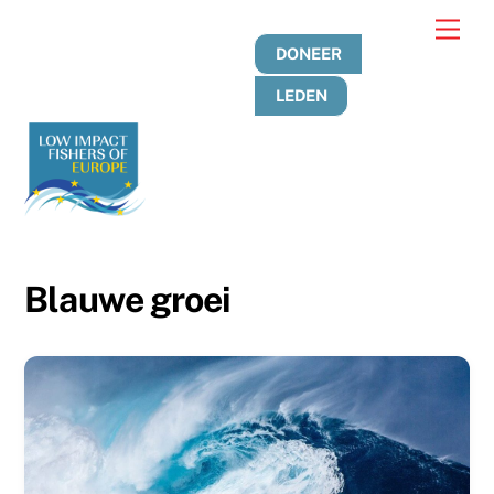
Overslaan
Men
naar
DONEER
inhoud
LEDEN
Blauwe groei