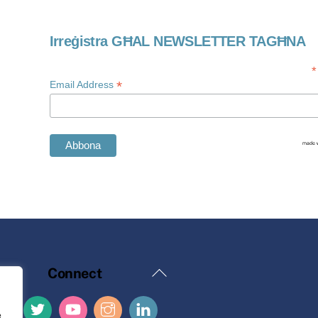
Irreġistra GĦAL NEWSLETTER TAGĦNA
*
*
Email Address
Back
Connect
To
Top
e