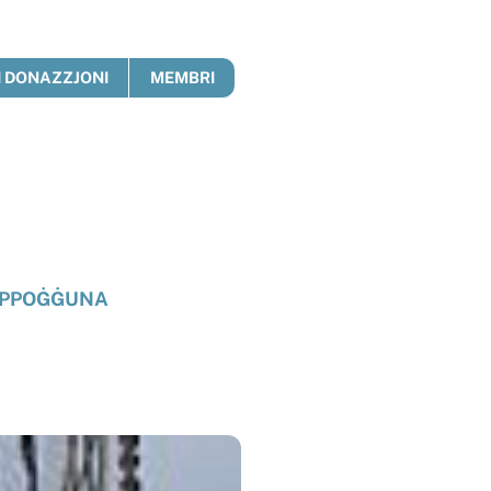
 DONAZZJONI
MEMBRI
PPOĠĠUNA