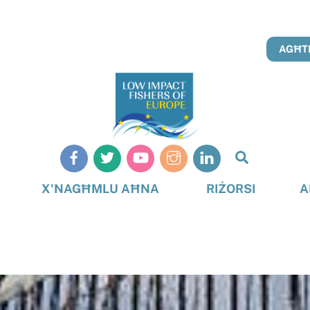
AGĦTI
Search
X'NAGĦMLU AĦNA
RIŻORSI
A