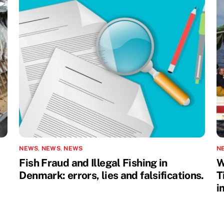
NEWS
,
NEWS
,
NEWS
N
Fish Fraud and Illegal Fishing in
W
Denmark: errors, lies and falsifications.
T
i