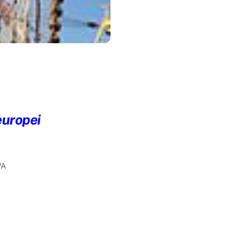
europei
VA