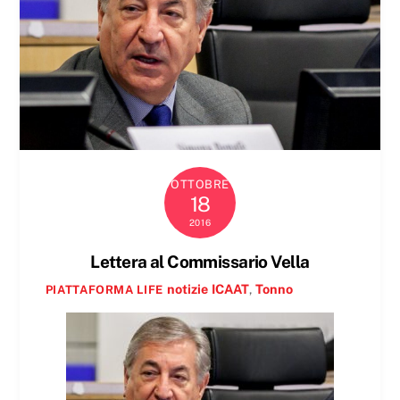
OTTOBRE
18
2016
Lettera al Commissario Vella
notizie
ICAAT
,
Tonno
PIATTAFORMA LIFE