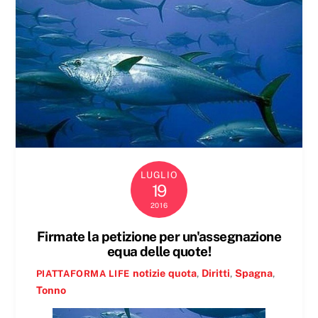
LUGLIO
19
2016
Firmate la petizione per un'assegnazione
equa delle quote!
notizie
quota
,
Diritti
,
Spagna
,
PIATTAFORMA LIFE
Tonno