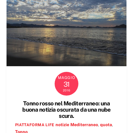
MAGGIO
31
2016
Tonno rosso nel Mediterraneo: una
buona notizia oscurata da una nube
scura.
notizie
Mediterraneo
,
quota
,
PIATTAFORMA LIFE
Tonno