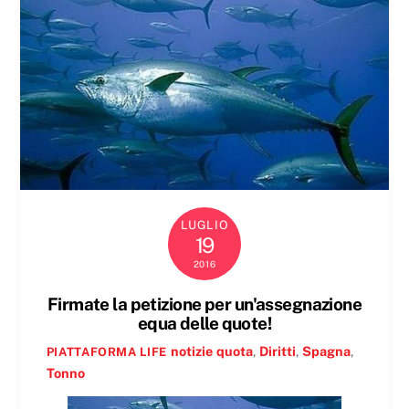
LUGLIO
19
2016
Firmate la petizione per un'assegnazione
equa delle quote!
notizie
quota
,
Diritti
,
Spagna
,
PIATTAFORMA LIFE
Tonno