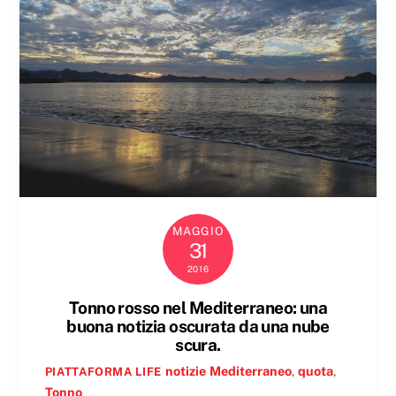
MAGGIO
31
2016
Tonno rosso nel Mediterraneo: una
buona notizia oscurata da una nube
scura.
notizie
Mediterraneo
,
quota
,
PIATTAFORMA LIFE
Tonno