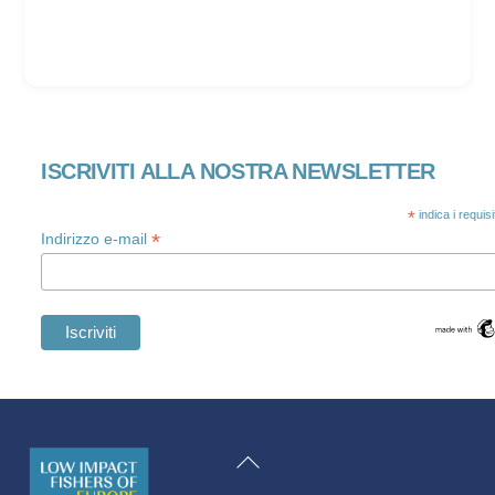
ISCRIVITI ALLA NOSTRA NEWSLETTER
*
indica i requis
*
Indirizzo e-mail
Swedish
Maltese
Torna
Spanish
all'inizio