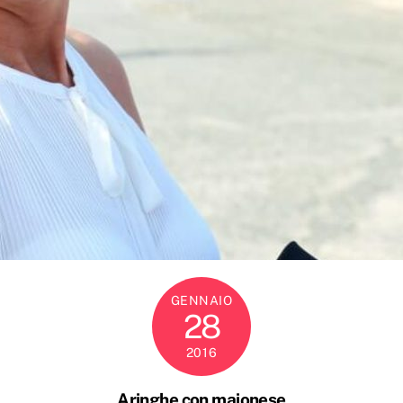
GENNAIO
28
2016
Aringhe con maionese