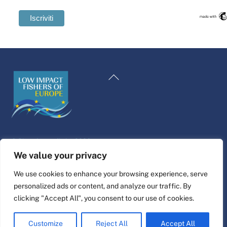
Swedish
Maltese
Torna
Spanish
all'inizio
Romanian
Polish
Greek
©
Piattaforma di vita
2026
German
Sito web progettato e realizzato da
alfa.coop
We value your privacy
French
Illustrazioni di Fisher di Nina Cosford.
We use cookies to enhance your browsing experience, serve
Dutch
personalized ads or content, and analyze our traffic. By
Collegare
Croatian
clicking "Accept All", you consent to our use of cookies.
English
Customize
Reject All
Accept All