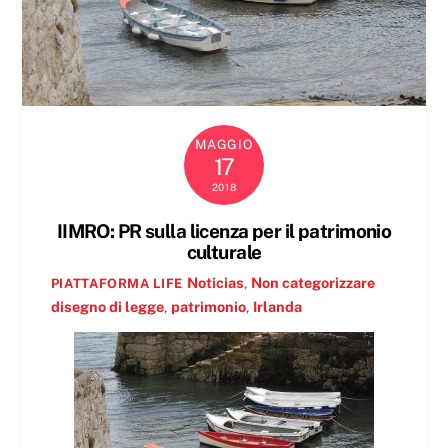
MAGGIO
17
2018
IIMRO: PR sulla licenza per il patrimonio
culturale
Noticias
,
Non categorizzare
PIATTAFORMA LIFE
disegno di legge
,
patrimonio
,
Irlanda