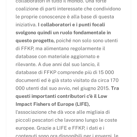
collaboratori in tutto il mondo. Una forte
coalizione di parti interessate che condividono
le proprie conoscenze è alla base di questa
iniziativa.
I collaboratori e i punti focali
svolgono quindi un ruolo fondamentale in
questo progetto,
poiché non solo sono utenti
di FFKP, ma alimentano regolarmente il
database con materiale aggiornato e
rilevante. A due anni dal suo lancio, il
database di FFKP comprende più di 15 000
documenti ed è già stato visitato da circa 170
000 utenti dal suo avvio, nel giugno 2015.
Tra
questi importanti contributori c'è il Low
Impact Fishers of Europe (LIFE),
l'associazione che dà voce alle migliaia di
piccoli pescatori che lavorano lungo le coste
europee. Grazie a LIFE e FFKP, i dati e i
contenuti sono ora disponibili per i governi, le