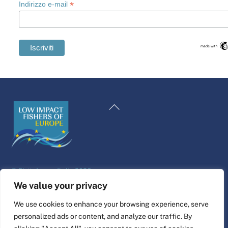
*
Indirizzo e-mail
Swedish
Maltese
Torna
Spanish
all'inizio
Romanian
Polish
Greek
©
Piattaforma di vita
2026
German
Sito web progettato e realizzato da
alfa.coop
We value your privacy
French
Illustrazioni di Fisher di Nina Cosford.
We use cookies to enhance your browsing experience, serve
Dutch
personalized ads or content, and analyze our traffic. By
Collegare