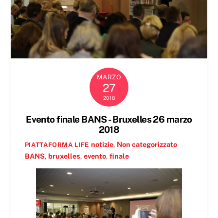
MARZO
27
2018
Evento finale BANS - Bruxelles 26 marzo
2018
notizie
,
Non categorizzato
PIATTAFORMA LIFE
BANS
,
bruxelles
,
evento
,
finale