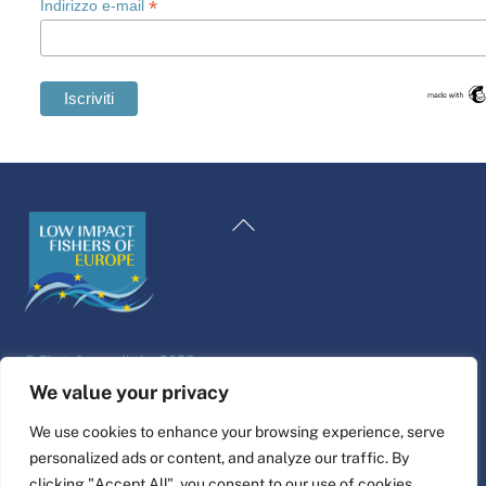
*
Indirizzo e-mail
Swedish
Maltese
Torna
Spanish
all'inizio
Romanian
Polish
Greek
©
Piattaforma di vita
2026
German
Sito web progettato e realizzato da
alfa.coop
We value your privacy
French
Illustrazioni di Fisher di Nina Cosford.
We use cookies to enhance your browsing experience, serve
Dutch
personalized ads or content, and analyze our traffic. By
Collegare
Croatian
clicking "Accept All", you consent to our use of cookies.