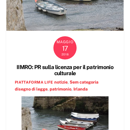
MAGGIO
17
2018
IIMRO: PR sulla licenza per il patrimonio
culturale
notizie
,
Sem categoria
PIATTAFORMA LIFE
disegno di legge
,
patrimonio
,
Irlanda