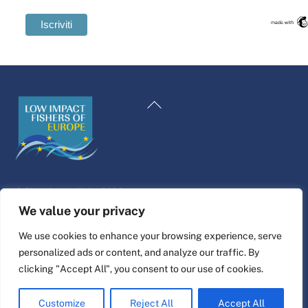
Swedish
Maltese
Torna
Spanish
all'inizio
Romanian
Polish
Greek
©
Piattaforma di vita
2026
German
Sito web progettato e realizzato da
alfa.coop
We value your privacy
French
Illustrazioni di Fisher di Nina Cosford.
We use cookies to enhance your browsing experience, serve
Dutch
personalized ads or content, and analyze our traffic. By
Collegare
Croatian
clicking "Accept All", you consent to our use of cookies.
English
Customize
Reject All
Accept All