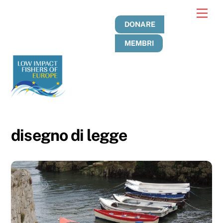
Passa
Men
al
DONARE
contenuto
MEMBRI
disegno di legge