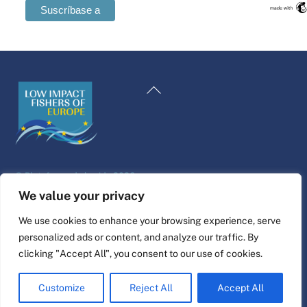
Swedish
Maltese
Volver
Romanian
al
Polish
principio
Italian
Greek
©
Plataforma de la vida
2026
German
Diseño y construcción del sitio web por
alpha.coop
We value your privacy
French
Ilustraciones de Fisher por Nina Cosford.
We use cookies to enhance your browsing experience, serve
Dutch
personalized ads or content, and analyze our traffic. By
Conectar
Croatian
clicking "Accept All", you consent to our use of cookies.
English
Customize
Reject All
Accept All
Spanish