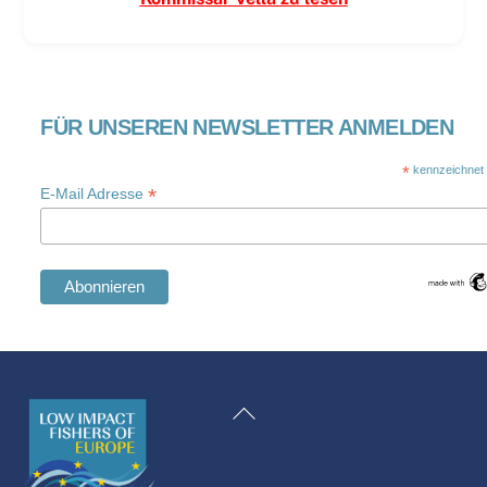
FÜR UNSEREN NEWSLETTER ANMELDEN
*
kennzeichnet e
*
E-Mail Adresse
Swedish
Maltese
Zurück
Spanish
zum
Romanian
Anfang