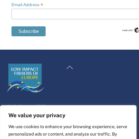
*
Email Address
Swedish
Maltese
Back
Spanish
To
Romanian
Top
Polish
Italian
©
Life Platform
2026
Greek
Website design & build by
alpha.coop
We value your privacy
German
Fisher illustrations by Nina Cosford.
We use cookies to enhance your browsing experience, serve
French
personalized ads or content, and analyze our traffic. By
Connect