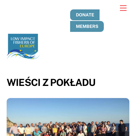
Skip
Men
to
DONATE
content
MEMBERS
WIEŚCI Z POKŁADU