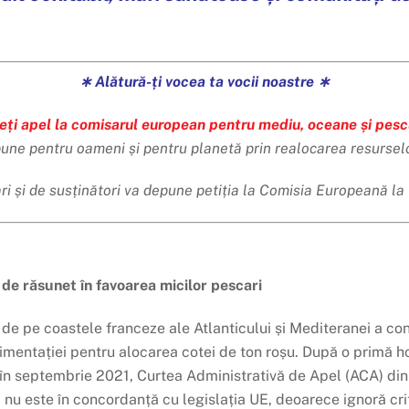
∗ Alătură-ți vocea ta vocii noastre ∗
eți apel la comisarul european pentru mediu, oceane și pesc
 bune pentru oameni și pentru planetă prin realocarea resurselor
i și de susținători va depune petiția la Comisia Europeană la
 de răsunet în favoarea micilor pescari
i de pe coastele franceze ale Atlanticului și Mediteranei a co
Alimentației pentru alocarea cotei de ton roșu. După o primă h
 în septembrie 2021, Curtea Administrativă de Apel (ACA) di
m nu este în concordanță cu legislația UE, deoarece ignoră cri