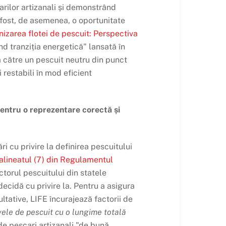
arilor artizanali și demonstrând
 fost, de asemenea, o oportunitate
nizarea flotei de pescuit: Perspectiva
d tranziția energetică" lansată în
ă către un pescuit neutru din punct
 restabili în mod eficient
pentru o reprezentare corectă și
i cu privire la definirea pescuitului
 alineatul (7) din Regulamentul
ctorul pescuitului din statele
ecidă cu privire la. Pentru a asigura
ultative, LIFE încurajează factorii de
ele de pescuit cu o lungime totală
 de pescari artizanali "de bună