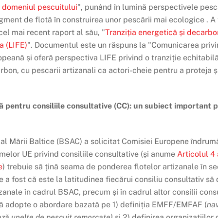
n domeniul pescuitului
", punând în lumină perspectivele pesc
egment de flotă în construirea unor pescării mai ecologice . A
el mai recent raport al său, "
Tranziția energetică și decarbo
a (LIFE)
". Documentul este un răspuns la "Comunicarea privin
eană și oferă perspectiva LIFE privind o tranziție echitabil
rbon, cu pescarii artizanali ca actori-cheie pentru a proteja și
ă pentru consiliile consultative (CC): un subiect important 
al Mării Baltice (BSAC) a solicitat Comisiei Europene îndrumăr
melor UE privind consiliile consultative (și anume
Articolul 4
e
) trebuie să țină seama de ponderea flotelor artizanale în se
fost că este la latitudinea fiecărui consiliu consultativ să d
izanale în cadrul BSAC, precum și în cadrul altor consilii cons
e să adopte o abordare bazată pe 1) definiția EMFF/EMFAF (
nav
ează unelte de pescuit remorcate)
și 2) definirea organizațiilor