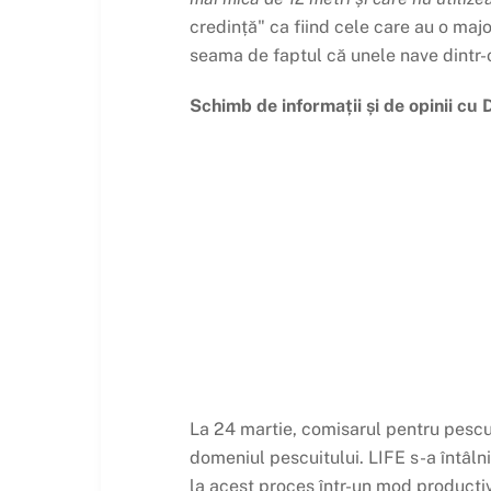
credință" ca fiind cele care au o maj
seama de faptul că unele nave dintr-o
Schimb de informații și de opinii cu 
La 24 martie, comisarul pentru pescui
domeniul pescuitului. LIFE s-a întâln
la acest proces într-un mod productiv,