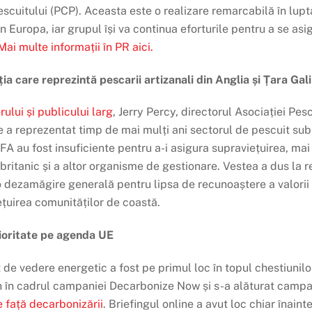
scuitului (PCP). Aceasta este o realizare remarcabilă în lupt
 în Europa, iar grupul își va continua eforturile pentru a se asi
Mai multe informații în PR aici.
a care reprezintă pescarii artizanali din Anglia și Țara Gali
rului și publicului larg
, Jerry Percy, directorul Asociației Pe
 a reprezentat timp de mai mulți ani sectorul de pescuit sub z
 au fost insuficiente pentru a-i asigura supraviețuirea, mai 
britanic și a altor organisme de gestionare. Vestea a dus la r
 o dezamăgire generală pentru lipsa de recunoaștere a valorii
țuirea comunităților de coastă.
ioritate pe agenda UE
ct de vedere energetic a fost pe primul loc în topul chestiunil
th în cadrul campaniei Decarbonize Now și s-a alăturat camp
 față decarbonizării
. Briefingul online a avut loc chiar înai