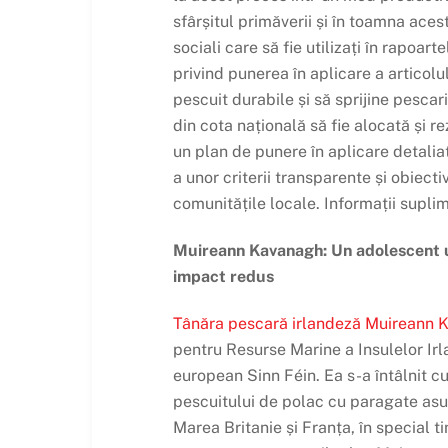
sfârșitul primăverii și în toamna ace
sociali care să fie utilizați în rapoa
privind punerea în aplicare a articolu
pescuit durabile și să sprijine pescar
din cota națională să fie alocată și r
un plan de punere în aplicare detaliat
a unor criterii transparente și obiec
comunitățile locale. Informații supli
Muireann Kavanagh: Un adolescent uc
impact redus
Tânăra pescară irlandeză Muireann K
pentru Resurse Marine a Insulelor Ir
european Sinn Féin. Ea s-a întâlnit c
pescuitului de polac cu paragate asup
Marea Britanie și Franța, în special t