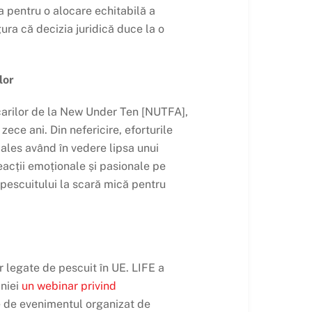
a pentru o alocare echitabilă a
gura că decizia juridică duce la o
lor
scarilor de la New Under Ten [NUTFA],
ece ani. Din nefericire, eforturile
ales având în vedere lipsa unui
eacții emoționale și pasionale pe
 pescuitului la scară mică pentru
or legate de pescuit în UE. LIFE a
aniei
un webinar privind
nte de evenimentul organizat de