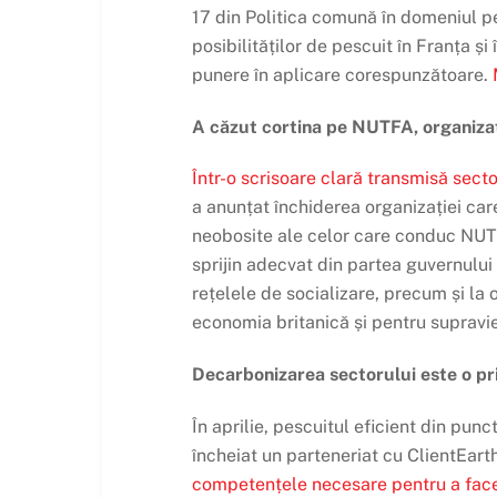
17 din Politica comună în domeniul pe
posibilităților de pescuit în Franța și
punere în aplicare corespunzătoare.
A căzut cortina pe NUTFA, organizați
Într-o scrisoare clară transmisă secto
a anunțat închiderea organizației care
neobosite ale celor care conduc NUTFA
sprijin adecvat din partea guvernului 
rețelele de socializare, precum și la
economia britanică și pentru supravie
Decarbonizarea sectorului este o pr
În aprilie, pescuitul eficient din pun
încheiat un parteneriat cu ClientEar
competențele necesare pentru a face