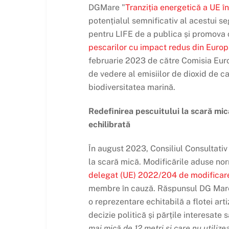
DGMare "
Tranziția energetică a UE î
potențialul semnificativ al acestui s
pentru LIFE de a publica și promova c
pescarilor cu impact redus din Europ
februarie 2023 de către Comisia Europ
de vedere al emisiilor de dioxid de ca
biodiversitatea marină.
Redefinirea pescuitului la scară mic
echilibrată
În august 2023, Consiliul Consultativ 
la scară mică. Modificările aduse nor
delegat (UE) 2022/204 de modificar
membre în cauză. Răspunsul DG Mare a 
o reprezentare echitabilă a flotei art
decizie politică și părțile interesat
mai mică de 12 metri și care nu utiliz