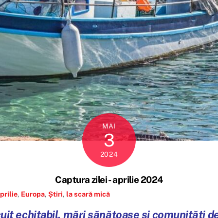
MAI
3
2024
Captura zilei - aprilie 2024
prilie
,
Europa
,
Știri
,
la scară mică
uit echitabil, mări sănătoase și comunități d