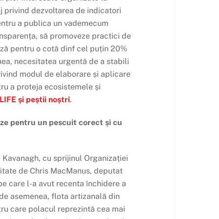
j privind dezvoltarea de indicatori
, pentru a publica un vademecum
ansparența, să promoveze practici de
ază pentru o cotă din
f cel puțin 20%
nea, necesitatea urgentă de a stabili
privind modul de elaborare și aplicare
tru a proteja ecosistemele și
LIFE și peștii noștri
.
ze pentru un pescuit corect și cu
 Kavanagh, cu sprijinul Organizației
ilitate de Chris MacManus, deputat
pe care l-a avut recenta închidere a
 de asemenea, flota artizanală din
entru care polacul reprezintă cea mai