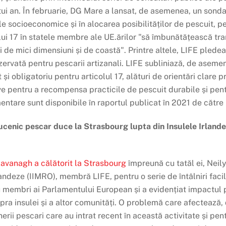
stui an. În februarie, DG Mare a lansat, de asemenea, un sonda
rtele socioeconomice și în alocarea posibilităților de pescuit
lui 17 în statele membre ale UE.
ărilor "să îmbunătățească tr
ii de mici dimensiuni și de coastă". Printre altele, LIFE plede
ezervată pentru pescarii artizanali. LIFE subliniază, de aseme
 și obligatoriu pentru articolul 17, alături de orientări clare 
tive pentru a recompensa practicile de pescuit durabile și pen
mentare sunt disponibile în raportul publicat în 2021 de către
enic pescar duce la Strasbourg lupta din Insulele Irlande
avanagh a călătorit la Strasbourg
împreună cu tatăl ei, Neily
landeze (IIMRO), membră LIFE, pentru o serie de întâlniri fac
u membri ai Parlamentului European și a evidențiat impactul 
ra insulei și a altor comunități. O problemă care afectează,
inerii pescari care au intrat recent în această activitate și p