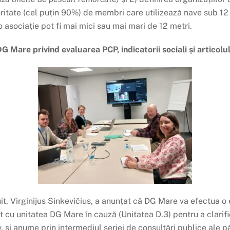
oritate (cel puțin 90%) de membri care utilizează nave sub 1
 asociație pot fi mai mici sau mai mari de 12 metri.
DG Mare privind evaluarea PCP, indicatorii sociali și articolu
t, Virginijus Sinkevičius, a anunțat că DG Mare va efectua o 
it cu unitatea DG Mare în cauză (Unitatea D.3) pentru a clarif
 și anume prin intermediul seriei de consultări publice ale pă