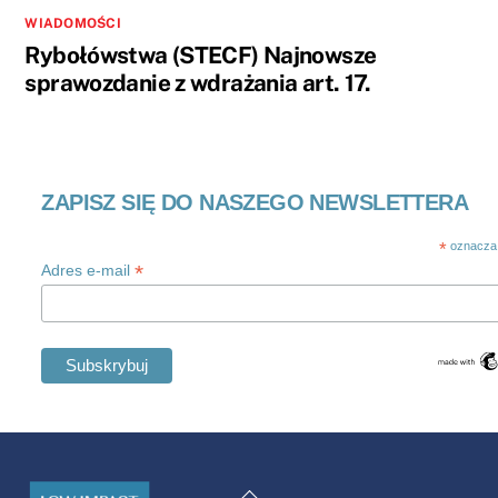
WIADOMOŚCI
Rybołówstwa (STECF) Najnowsze
sprawozdanie z wdrażania art. 17.
ZAPISZ SIĘ DO NASZEGO NEWSLETTERA
*
oznacza
*
Adres e-mail
Swedish
Maltese
Powrót