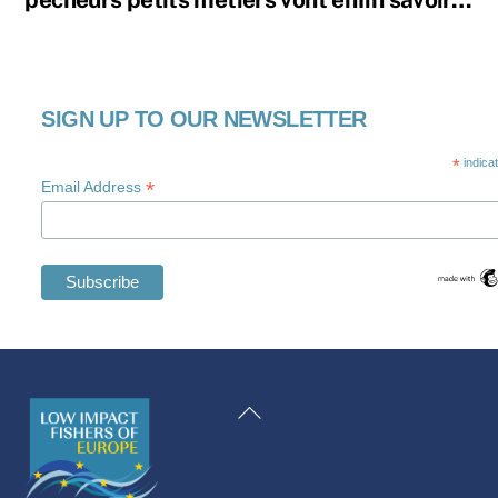
SIGN UP TO OUR NEWSLETTER
*
indica
*
Email Address
Swedish
Maltese
Back
Spanish
To
Romanian
Top
Polish