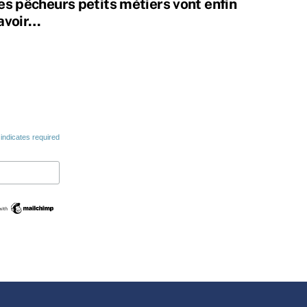
es pêcheurs petits métiers vont enfin
avoir…
indicates required
Swedish
Maltese
Spanish
Romanian