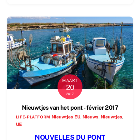
MAART
20
2017
Nieuwtjes van het pont - février 2017
Nieuwtjes
EU
,
Nieuws
,
Nieuwtjes
,
LIFE-PLATFORM
UE
NOUVELLES DU PONT