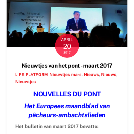
APRIL
20
2017
Nieuwtjes van het pont - maart 2017
Nieuwtjes
mars
,
Nieuws
,
Nieuws
,
LIFE-PLATFORM
Nieuwtjes
NOUVELLES DU PONT
Het Europees maandblad van
pêcheurs-ambachtslieden
Het bulletin van maart 2017 bevatte: