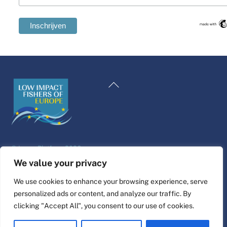
Swedish
Maltese
Terug
Spanish
naar
Romanian
boven
Polish
Italian
©
Leven Platform
2026
Greek
Website ontwerp & bouw door
alpha.coop
We value your privacy
German
Fisher illustraties van Nina Cosford.
We use cookies to enhance your browsing experience, serve
French
personalized ads or content, and analyze our traffic. By
Connect
Croatian
clicking "Accept All", you consent to our use of cookies.
English