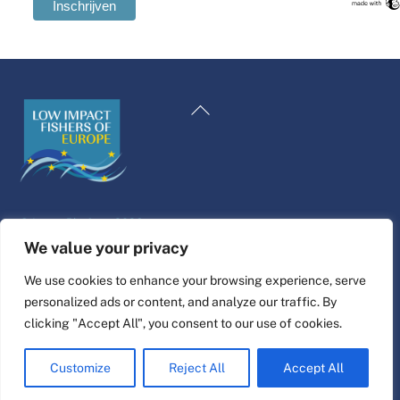
Swedish
Maltese
Terug
Spanish
naar
Romanian
boven
Polish
Italian
©
Leven Platform
2026
Greek
Website ontwerp & bouw door
alpha.coop
We value your privacy
German
Fisher illustraties van Nina Cosford.
We use cookies to enhance your browsing experience, serve
French
personalized ads or content, and analyze our traffic. By
Connect
Croatian
clicking "Accept All", you consent to our use of cookies.
English
Customize
Reject All
Accept All
Dutch