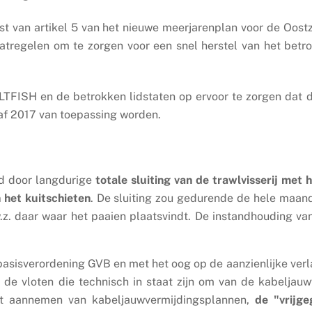
est van artikel 5 van het nieuwe meerjarenplan voor de Oost
tregelen om te zorgen voor een snel herstel van het bet
LTFISH en de betrokken lidstaten op ervoor te zorgen dat 
af 2017 van toepassing worden.
d door langdurige
totale sluiting van de trawlvisserij met
 het kuitschieten
. De sluiting zou gedurende de hele maan
.z. daar waar het paaien plaatsvindt. De instandhouding van
e basisverordening GVB en met het oog op de aanzienlijke ver
 de vloten die technisch in staat zijn om van de kabeljauw
 het aannemen van kabeljauwvermijdingsplannen,
de "vrijg