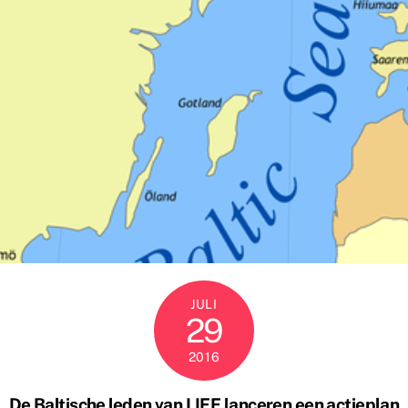
JULI
29
2016
De Baltische leden van LIFE lanceren een actieplan