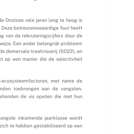
de Oostzee vele jaren lang te hoog is
0. Deze betreurenswaardige fout heeft
 van de rekruteringscijfers door de
swijze. Een ander belangrijk probleem
de demersale trawlvisserij (SD22), en
t op een manier die de selectiviteit
eu-ecosysteemfactoren, met name de
onden toebrengen aan de vangsten,
eehonden de vis opeten die met hun
jongste inkomende jaarklasse wordt
zich te hebben gestabiliseerd op een