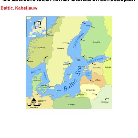
,
Baltic
,
Kabeljauw