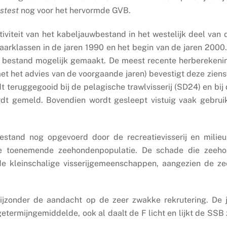
sstest
nog voor het hervormde GVB.
viteit van het kabeljauwbestand in het westelijk deel van 
 jaarklassen in de jaren 1990 en het begin van de jaren 200
t bestand mogelijk gemaakt. De meest recente herberekening
g met het advies van de voorgaande jaren) bevestigt deze zien
t teruggegooid bij de pelagische trawlvisserij (SD24) en bij 
ordt gemeld. Bovendien wordt gesleept vistuig vaak gebruik
stand nog opgevoerd door de recreatievisserij en mili
de toenemende zeehondenpopulatie. De schade die zeeh
de kleinschalige visserijgemeenschappen, aangezien de z
bijzonder de aandacht op de zeer zwakke rekrutering. De 
ermijngemiddelde, ook al daalt de F licht en lijkt de SSB 