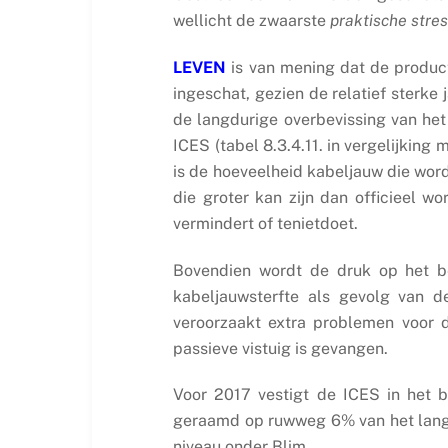
wellicht de zwaarste
praktische stre
LEVEN
is van mening dat de producti
ingeschat, gezien de relatief sterke
de langdurige overbevissing van he
ICES (tabel 8.3.4.11. in vergelijkin
is de hoeveelheid kabeljauw die word
die groter kan zijn dan officieel w
vermindert of tenietdoet.
Bovendien wordt de druk op het be
kabeljauwsterfte als gevolg van 
veroorzaakt extra problemen voor 
passieve vistuig is gevangen.
Voor 2017 vestigt de ICES in het 
geraamd op ruwweg 6% van het langet
niveau onder Blim.