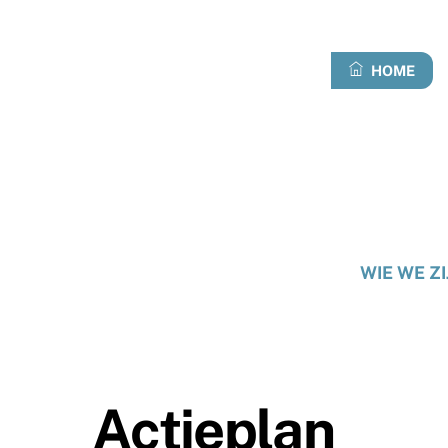
Overslaan
naar
inhoud
HOME
WIE WE ZI
Actieplan