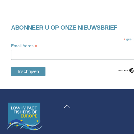
ABONNEER U OP ONZE NIEUWSBRIEF
*
geeft
*
Email Adres
Swedish
Maltese
Terug
Spanish
naar
Romanian
boven
Polish