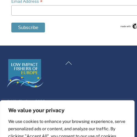
*
Email Address
Swedish
Maltese
Back
Spanish
To
Romanian
Top
Polish
Italian
©
Life Platform
2026
Greek
Website design & build by
alpha.coop
We value your privacy
German
Fisher illustrations by Nina Cosford.
We use cookies to enhance your browsing experience, serve
French
personalized ads or content, and analyze our traffic. By
Connect
Dutch
clicking "Accept All", you consent to our use of cookies.