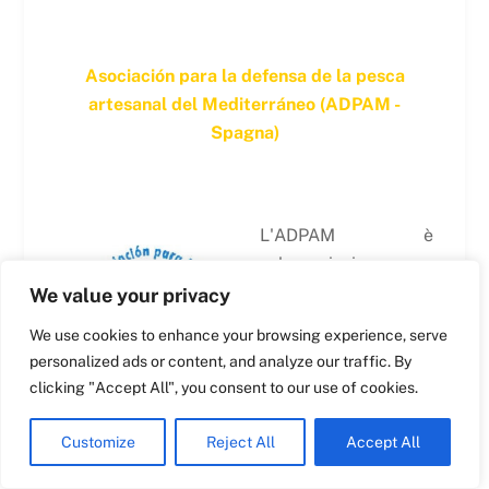
Swedish
Asociación para la defensa de la pesca
Maltese
artesanal del Mediterráneo (ADPAM -
Spagna)
Spanish
Romanian
Polish
L'ADPAM è
Greek
un'associazione
German
creata nel 2008 per
We value your privacy
French
rappresentare le
We use cookies to enhance your browsing experience, serve
comunità di
Dutch
personalized ads or content, and analyze our traffic. By
pescatori artigianali
Croatian
clicking "Accept All", you consent to our use of cookies.
della Spagna, con particolare attenzione alla
English
Provincia di
Castellὸn e la Catalogna
sulla
Customize
Reject All
Accept All
Italian
costa mediterranea. Oggi rappresenta 40