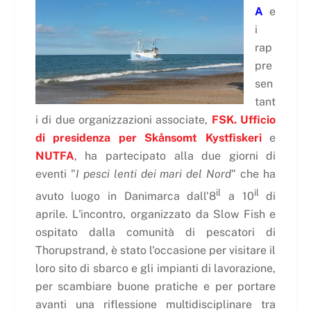
A
e
i
rap
pre
sen
tant
i di due organizzazioni associate,
FSK. Ufficio
di presidenza per Skånsomt Kystfiskeri
e
NUTFA
, ha partecipato alla due giorni di
eventi "
I pesci lenti dei mari del Nord
" che ha
il
il
avuto luogo in Danimarca dall'8
a 10
di
aprile. L'incontro, organizzato da Slow Fish e
ospitato dalla comunità di pescatori di
Thorupstrand, è stato l'occasione per visitare il
loro sito di sbarco e gli impianti di lavorazione,
per scambiare buone pratiche e per portare
avanti una riflessione multidisciplinare tra