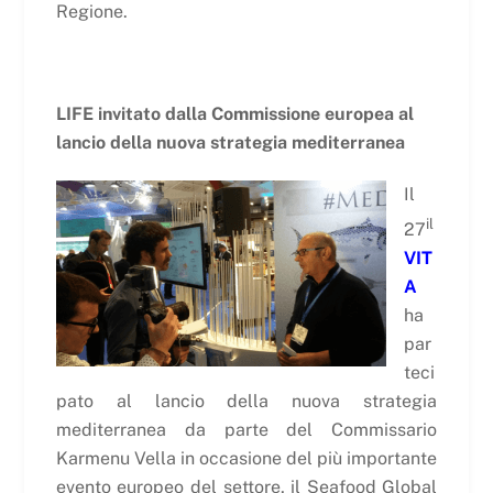
Regione.
LIFE invitato dalla Commissione europea al
lancio della nuova strategia mediterranea
Il
il
27
VIT
A
ha
par
teci
pato al lancio della nuova strategia
mediterranea da parte del Commissario
Karmenu Vella in occasione del più importante
evento europeo del settore, il Seafood Global