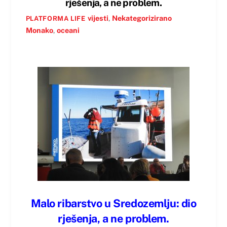
rješenja, a ne problem.
vijesti
,
Nekategorizirano
PLATFORMA LIFE
Monako
,
oceani
Malo ribarstvo u Sredozemlju: dio
rješenja, a ne problem.