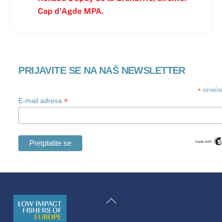
Cap d'Agde MPA.
PRIJAVITE SE NA NAŠ NEWSLETTER
*
označav
*
E-mail adresa
Swedish
Maltese
Natrag
Spanish
na
Romanian