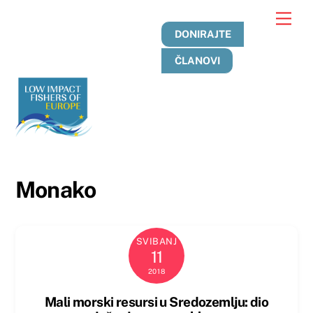
Preskoči
Jelo
na
DONIRAJTE
sadržaj
ČLANOVI
Monako
SVIBANJ
11
2018
Mali morski resursi u Sredozemlju: dio