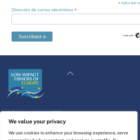
*
indica que e
*
Dirección de correo electrónico
Swedish
Maltese
Volver
Romanian
al
Polish
principio
Italian
Greek
©
Plataforma de la vida
2026
German
Diseño y construcción del sitio web por
alpha.coop
We value your privacy
French
Ilustraciones de Fisher por Nina Cosford.
We use cookies to enhance your browsing experience, serve
Dutch