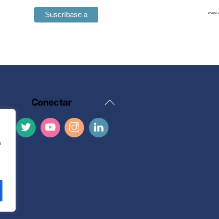
Volver
Conectar
al
principio
e