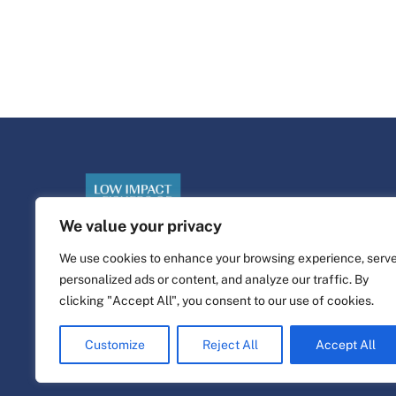
We value your privacy
We use cookies to enhance your browsing experience, serv
personalized ads or content, and analyze our traffic. By
©
Plataforma de la vida
2026
clicking "Accept All", you consent to our use of cookies.
Diseño y construcción del sitio web por
alpha.coop
Customize
Reject All
Accept All
Ilustraciones de Fisher por Nina Cosford.