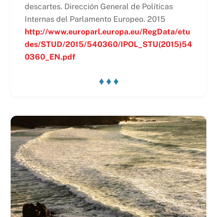
descartes. Dirección General de Políticas
Internas del Parlamento Europeo. 2015
http://www.europarl.europa.eu/RegData/etu
des/STUD/2015/540360/IPOL_STU(2015)54
0360_EN.pdf
♦ ♦ ♦