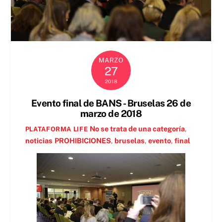
MARZO
27
2018
Evento final de BANS - Bruselas 26 de
marzo de 2018
No se trata de una categoría
,
PLATAFORMA LIFE
noticias
PROHIBICIONES
,
bruselas
,
evento
,
final