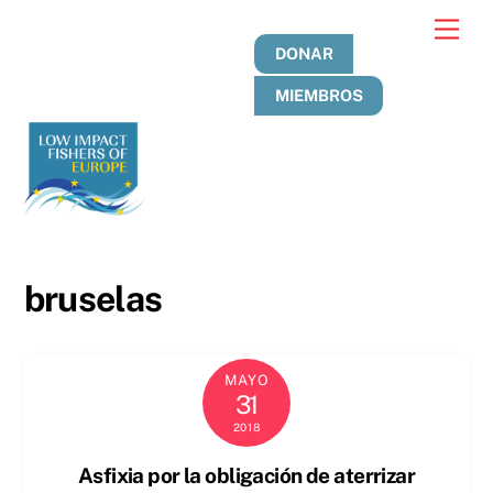
Ir
Men
al
DONAR
contenido
MIEMBROS
bruselas
MAYO
31
2018
Asfixia por la obligación de aterrizar