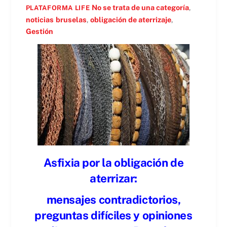
No se trata de una categoría
,
PLATAFORMA LIFE
noticias
bruselas
,
obligación de aterrizaje
,
Gestión
Asfixia por la obligación de
aterrizar:
mensajes contradictorios,
preguntas difíciles y opiniones