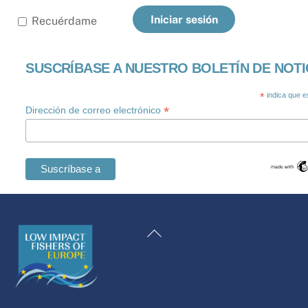
Iniciar sesión
Recuérdame
SUSCRÍBASE A NUESTRO BOLETÍN DE NOTI
*
indica que e
*
Dirección de correo electrónico
Swedish
Maltese
Volver
Romanian
al
Polish
principio
Italian
Greek