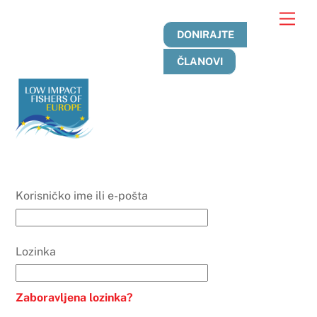
Preskoči
Jelo
na
DONIRAJTE
sadržaj
ČLANOVI
Korisničko ime ili e-pošta
Lozinka
Zaboravljena lozinka?