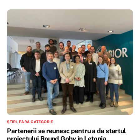
ȘTIRI
,
FĂRĂ CATEGORIE
Partenerii se reunesc pentru a da startul
proiectului Round Goby în Letonia