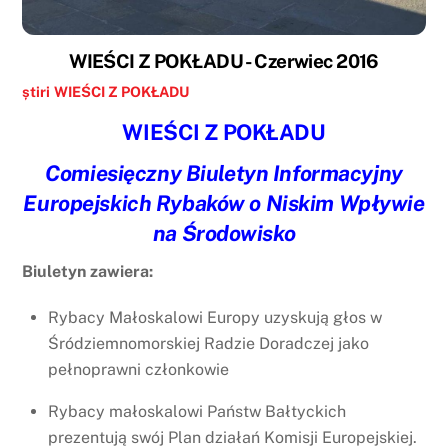
WIEŚCI Z POKŁADU - Czerwiec 2016
știri
WIEŚCI Z POKŁADU
WIEŚCI Z POKŁADU
Comiesięczny Biuletyn Informacyjny
Europejskich Rybaków o Niskim Wpływie
na Środowisko
Biuletyn zawiera:
Rybacy Małoskalowi Europy uzyskują głos w
Śródziemnomorskiej Radzie Doradczej jako
pełnoprawni członkowie
Rybacy małoskalowi Państw Bałtyckich
prezentują swój Plan działań Komisji Europejskiej.