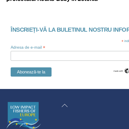
ÎNSCRIEȚI-VĂ LA BULETINUL NOSTRU INFO
*
ind
*
Adresa de e-mail
Swedish
Maltese
Înapoi
Spanish
la
Polish
începutul
Italian
paginii