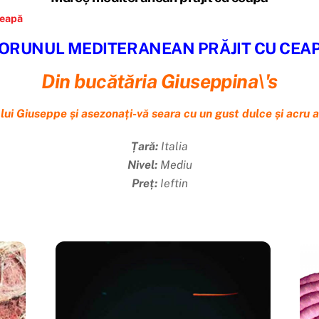
eapă
ORUNUL MEDITERANEAN PRĂJIT CU CEA
Din bucătăria Giuseppina\'s
 lui Giuseppe și asezonați-vă seara cu un gust dulce și acru al
Țară:
Italia
Nivel:
Mediu
Preț:
Ieftin