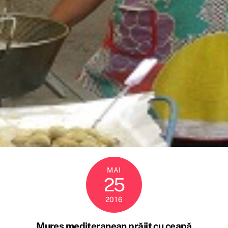
MAI
25
2016
Mureș mediteranean prăjit cu ceapă