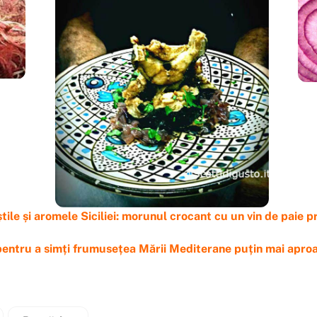
știle și aromele Siciliei: morunul crocant cu un vin de paie pr
 pentru a simți frumusețea Mării Mediterane puțin mai apro