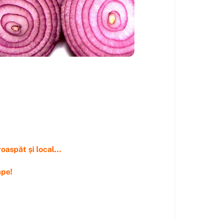
oaspăt și local...
ape!