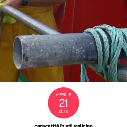
APRILIE
21
2016
caracatiță în stil galician