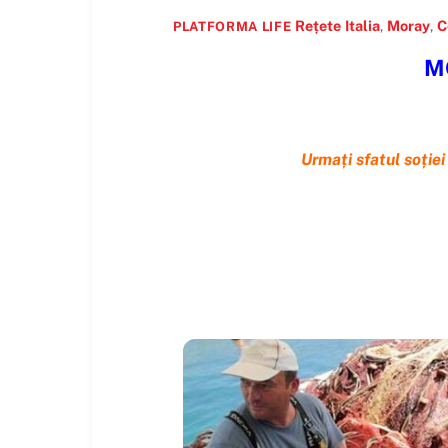
Rețete
Italia
,
Moray
,
C
PLATFORMA LIFE
M
Urmați sfatul soției