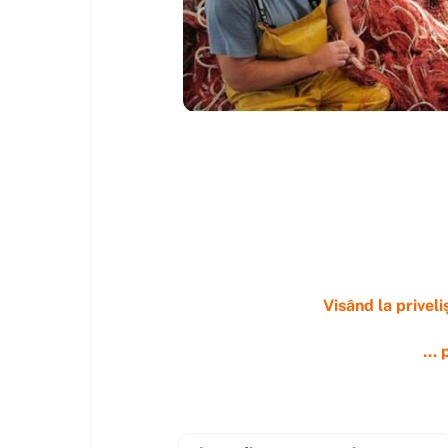
Visând la priveli
...