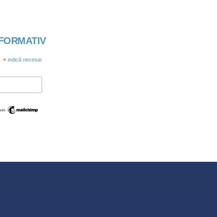
NFORMATIV
*
indică necesar
Swedish
Maltese
Spanish
Polish
Italian
Greek