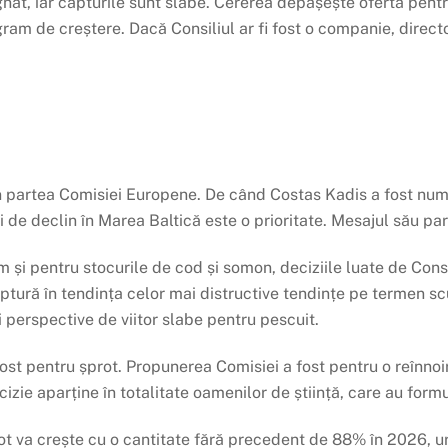
agnat, iar capturile sunt slabe. Cererea depășește oferta pent
gram de creștere. Dacă Consiliul ar fi fost o companie, directo
n partea Comisiei Europene. De când Costas Kadis a fost num
 de declin în Marea Baltică este o prioritate. Mesajul său pare
și pentru stocurile de cod și somon, deciziile luate de Consili
tură în tendința celor mai distructive tendințe pe termen sc
 perspective de viitor slabe pentru pescuit.
ost pentru șprot. Propunerea Comisiei a fost pentru o reînnoi
ie aparține în totalitate oamenilor de știință, care au formu
rot va crește cu o cantitate fără precedent de 88% în 2026, u