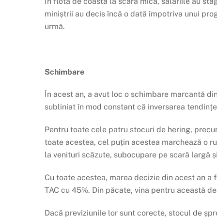
În flota de coastă la scară mică, salariile au st
miniștrii au decis încă o dată împotriva unui pro
urmă.
Schimbare
În acest an, a avut loc o schimbare marcantă di
subliniat în mod constant că inversarea tendinței
Pentru toate cele patru stocuri de hering, precum 
toate acestea, cel puțin acestea marchează o rup
la venituri scăzute, subocupare pe scară largă și
Cu toate acestea, marea decizie din acest an a f
TAC cu 45%. Din păcate, vina pentru această deciz
Dacă previziunile lor sunt corecte, stocul de șp