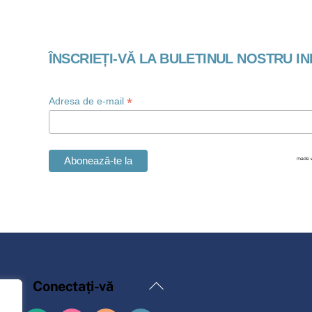
ÎNSCRIEȚI-VĂ LA BULETINUL NOSTRU I
*
Adresa de e-mail
Înapoi
Conectați-vă
la