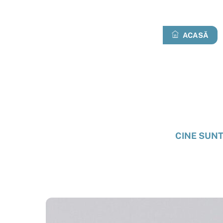
Treci
la
conținut
ACASĂ
CINE SUN