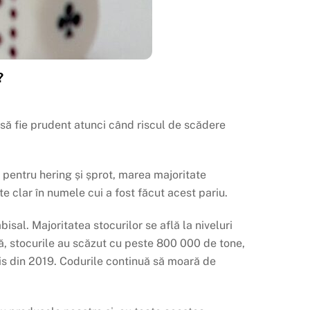
?
i să fie prudent atunci când riscul de scădere
 pentru hering și șprot, marea majoritate
ste clar în numele cui a fost făcut acest pariu.
sal. Majoritatea stocurilor se află la niveluri
ă, stocurile au scăzut cu peste 800 000 de tone,
his din 2019. Codurile continuă să moară de