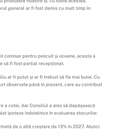
ru produsele noastre și, cu toate acestea,
rul general ar fi fost demis cu mult timp în
it comisar pentru pescuit și oceane, acesta a
 să fi fost parțial recepționat.
u ar fi putut și ar fi trebuit să fie mai bune. Cu
urt observate până în prezent, care au contribuit
re a cotei, dar Consiliul a ales să depășească
lat ipoteze îndoielnice în evaluarea stocurilor.
rmată de o altă creștere de 13% în 2027. Atunci