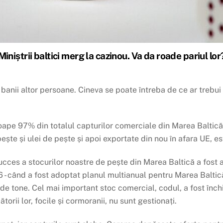
Miniștrii baltici merg la cazinou. Va da roade pariul lor
 banii altor persoane. Cineva se poate întreba de ce ar trebu
oape 97% din totalul capturilor comerciale din Marea Baltică
pește și ulei de pește și apoi exportate din nou în afara UE, e
cces a stocurilor noastre de pește din Marea Baltică a fost abi
- când a fost adoptat planul multianual pentru Marea Baltic
de tone. Cel mai important stoc comercial, codul, a fost înc
orii lor, focile și cormoranii, nu sunt gestionați.