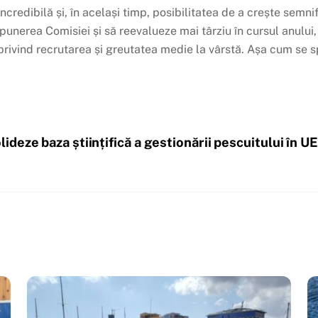
incredibilă și, în același timp, posibilitatea de a crește semni
punerea Comisiei și să reevalueze mai târziu în cursul anului,
 privind recrutarea și greutatea medie la vârstă. Așa cum se 
deze baza științifică a gestionării pescuitului în UE