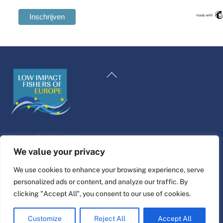
Swedish
Maltese
Terug
Spanish
naar
Romanian
boven
Polish
Italian
©
Leven Platform
2026
Greek
Website ontwerp & bouw door
alpha.coop
We value your privacy
German
Fisher illustraties van Nina Cosford.
We use cookies to enhance your browsing experience, serve
French
personalized ads or content, and analyze our traffic. By
Connect
Croatian
clicking "Accept All", you consent to our use of cookies.
English
Customize
Reject All
Accept All