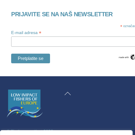
PRIJAVITE SE NA NAŠ NEWSLETTER
*
označav
*
E-mail adresa
Swedish
Maltese
Natrag
Spanish
na
Romanian
vrh
Polish
Italian
©
Platforma za život
2026