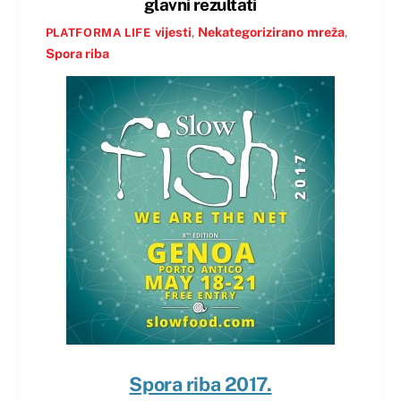
glavni rezultati
vijesti
,
Nekategorizirano
mreža
,
PLATFORMA LIFE
Spora riba
Spora riba 2017.