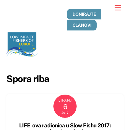
Preskoči
Jelo
na
DONIRAJTE
sadržaj
ČLANOVI
Spora riba
LIPANJ
6
2017
LIFE-ova radionica u Slow Fishu 2017: